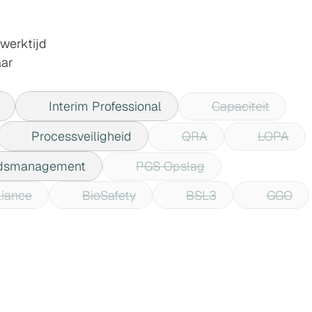
werktijd
aar
Interim Professional
Capaciteit
Processveiligheid
QRA
LOPA
eidsmanagement
PGS Opslag
iance
BioSafety
BSL3
GGO