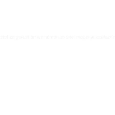
Contacteer ons
E
JE
VEILIGHEID
VOOROP
stel ze gerust en we nemen zo snel mogelijk contact 
Book a Call