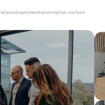
me
Oplossingen
Dienstverlening
Over ons
Team
me
Oplossingen
Dienstverlening
Over ons
Team