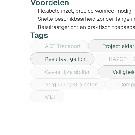
Voordelen
Flexibele inzet, precies wanneer nodig
Snelle beschikbaarheid zonder lange in
Resultaatgericht en praktisch toepasb
Tags
ADR Transport
Projectleider
Resultaat gericht
HAZOP
Gevaarlijke stoffen
Veiligh
Vergunningstrajecten
Compl
MLIII