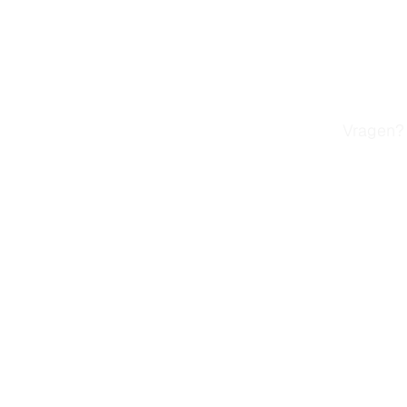
LATEN
W
Vragen? 